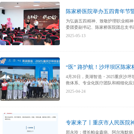
陈家桥医院举办五四青年节
为弘扬五四精神、致敬护理职业精神
委团委副书记、陈家桥医院团总支书
庆祝活动。委团委副书记（主持工作
2025-05-13
“医” 路护航！沙坪坝区陈
4月20日，美湖智造・2025重庆
救体系、专业化医疗团队和精细化应
2025-04-24
专家来了丨重庆市人民医院
郑永玲：擅长帕金森病、阿尔海默病