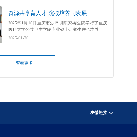
区陈家桥医院成功举办。
资源共享育人才 院校培养同发展
2025年1月16日重庆市沙坪坝陈家桥医院举行了重庆
医科大学公共卫生学院专业硕士研究生联合培养基地
实践总结会，本次会议内容聚焦于在我院开展行业实
2025-01-20
践的研究生进行的阶段总结汇报。会议邀请了研究生
专业导师重庆医科大学公共卫生学院副教授马珺，研
究生行业导师陈家桥医院党委书记陈世斌以及各个带
教科室负责人参加。​
查看更多
友情链接