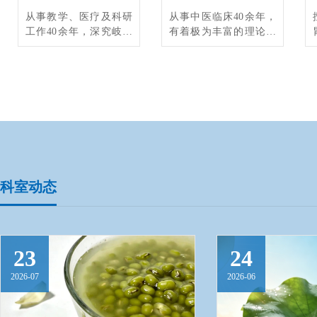
从事教学、医疗及科研
从事中医临床40余年，
工作40余年，深究岐黄
有着极为丰富的理论知
之术，在理论上提出
识和实践经验。善于将
了“五脏六腑皆令人郁、
中西医结合、融会贯
瘀、喘、泻”的新观点;擅
通，对支气管炎、哮喘
长血管神经性头痛、神
等呼吸系统疾病；胃
经衰弱、急慢性支气管
炎、肠炎等消化系统疾
炎、美尼尔氏病、女子
病；糖尿病等内分泌疾
功能性子宫出血、火锅
病；高血压、冠心病、
综合症、泌尿系统结石
中风等心脑血管疾病；
等病的中医治疗，临床
月经不调、乳腺增生等
经验丰富。
妇科疾病；颈椎病、腰
科室动态
椎间盘突出症等慢性疾
病，痛风、类风湿关节
炎等风湿疾病，以及部
分疑难杂症等有丰富的
23
24
诊治经验和较好的治疗
效果。
2026-07
2026-06