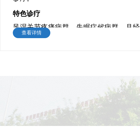
特色诊疗
风湿关节疼痛病群、失眠症候病群、月经
查看详情
青春期-更年期激素异常症候病群、眩晕
不良-腹泻/便秘症候病群、糖尿病-高血压-
等代谢异常症候病群、骨质疏松症候病群
闷心悸症候病群、肿瘤预防与手术/放化
候病群、甲状腺功能异常症候病群等形成
医诊疗体系！