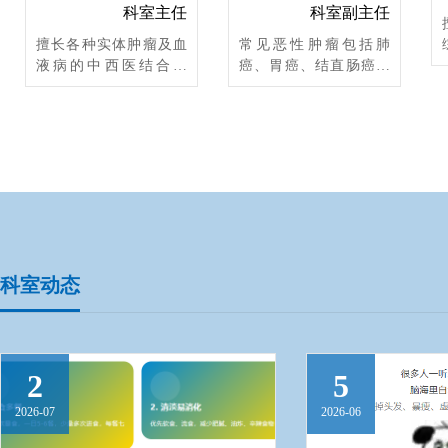
科室主任
科室副主任
擅长各种实体肿瘤及血
常见恶性肿瘤包括肺
液病的中西医结合治
癌、胃癌、结直肠癌、
疗，特别对中医适宜技
食管癌、肝癌等内科相
术在肿瘤治疗中的应
关免疫、分子靶向、化
用、癌性疼痛规范化治
疗、节拍化疗、肿瘤精
疗及肿瘤个体化精准治
准治疗等综合治疗，尤
疗方面有深入的研究和
其对肿瘤营养、癌性疼
丰富的临床经验。
痛、难治性癌痛规范化
治疗有深刻体会。
科室动态
2
5
2026-07
2026-06