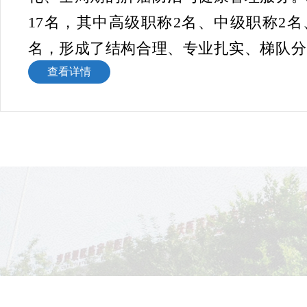
17名，其中高级职称2名、中级职称2名
名，形成了结构合理、专业扎实、梯队分
液诊疗队伍，为诊疗工作的高质量开展提
查看详情
肿瘤与血液科依托重庆大学附属肿瘤医院
优势，挂牌重庆大学附属肿瘤医院肿瘤
地，与重庆大学附属肿瘤医院启动西南肿
建工作，全面引入国内领先的肿瘤诊疗
式。
特色诊疗
科室坚持以个体化精准治疗为核心，整合
源，构建了以“西医规范化诊疗为主体、