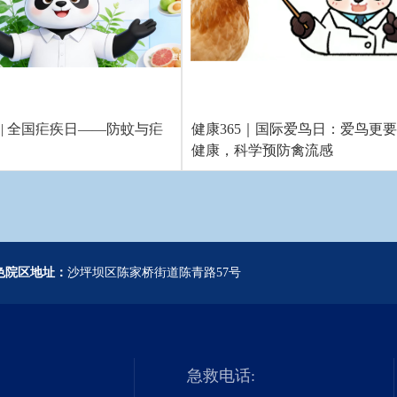
5 | 全国疟疾日——防蚊与疟
健康365｜国际爱鸟日：爱鸟更
健康，科学预防禽流感
色院区地址：
沙坪坝区陈家桥街道陈青路57号
急救电话: