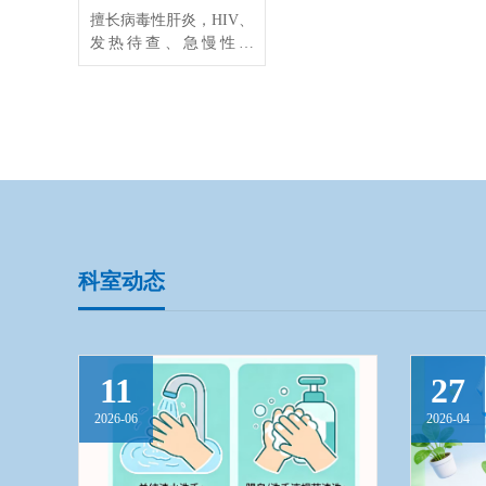
擅长病毒性肝炎，HIV、
发热待查、急慢性腹
泻、结核及耐药、深部
真菌感染、登革热等虫
媒常见感染性疾病诊
疗。
科室动态
11
27
2026-06
2026-04