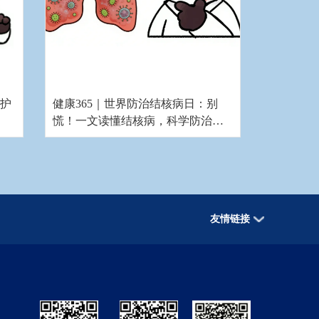
要护
健康365｜世界防治结核病日：别
慌！一文读懂结核病，科学防治其
实很简单
友情链接