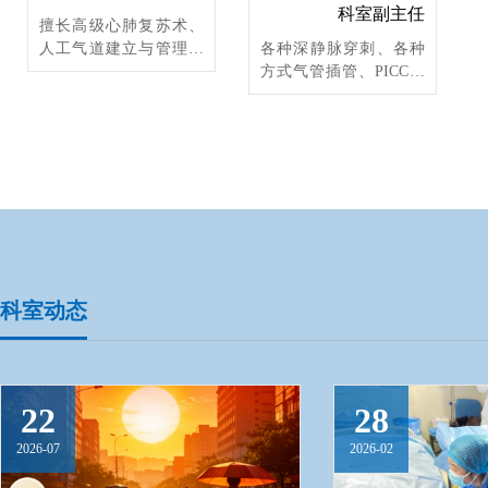
科室副主任
擅长高级心肺复苏术、
人工气道建立与管理、
各种深静脉穿刺、各种
机械通气技术、深静脉
方式气管插管、PICC安
置管技术、血流动力学
置监测、动脉穿刺、胸
监测、血液净化等技术
腔穿刺、腹腔穿刺、心
及各类危重患者救治，
包穿刺、腰椎穿刺、腰
如休克、重症感染、呼
大池安置引流、无创及
吸衰竭、心力衰竭、急
有创呼吸机运用、高流
性肾功能衰竭等，对颅
量吸氧机运用、重症超
脑、骨科、胸腹部手术
声、经皮气管切开、血
后病人管理、多发伤救
液灌流、CRRT、人工肝
治等具有丰富经验。
治疗等技术。各型休
克、多器官功能衰竭、
科室动态
各型颅脑损伤、脑出
血、大面积脑梗死、急
性呼吸窘迫综合征
(ARDS)、重症肺炎、重
22
28
症哮喘、血气胸、肺栓
塞、恶性心律失常、急
2026-07
2026-02
性心衰、心包填塞等