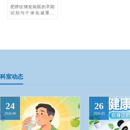
肥胖症继发病因的早期
识别与个体化减重治
疗；甲亢、甲减、甲状
腺结节、甲状腺炎等，
尤其擅长疑难甲状腺疾
病的阶梯化、规范化诊
治；骨质疏松症与代谢
性骨病；糖尿病的分型
与精准化治疗；高尿酸
血症与痛风；肾上腺结
节、库欣综合征、原发
性醛固酮增多症；多囊
科室动态
卵巢综合征；垂体瘤、
垂体前叶功能减退等。
24
26
2026-06
2026-05