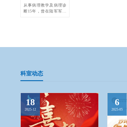
从事病理教学及病理诊
断15年，曾在陆军军医
大学新桥医院病理科工
作7年，具有较丰富的临
床病理诊断经验，擅长
各系统肿瘤病理诊断，
尤其擅长女性生殖系
统、消化系统及泌尿系
统病理诊断。
科室动态
18
6
2025-12
2025-05