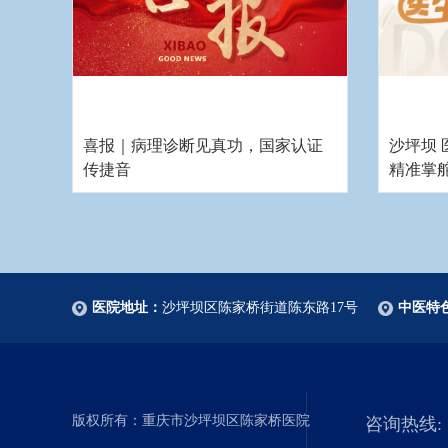
喜报｜病理诊断见真功，国家认证
沙坪坝
传捷音
精准掌
医院地址：
沙坪坝区陈家桥街道陈东路17号
中医特
版权所有：重庆市沙坪坝区陈家桥医院
咨询热线: