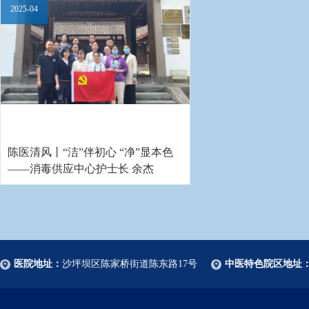
2025-04
陈医清风丨“洁”伴初心 “净”显本色
——消毒供应中心护士长 余杰
医院地址：
沙坪坝区陈家桥街道陈东路17号
中医特色院区地址