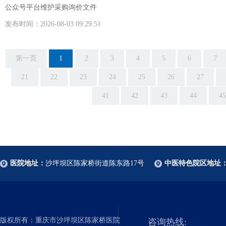
公众号平台维护采购询价文件
发布时间：2026-08-03 09:29:51
第一页
1
2
3
4
5
6
7
21
22
23
24
25
26
27
41
42
43
44
45
医院地址：
沙坪坝区陈家桥街道陈东路17号
中医特色院区地址
版权所有：重庆市沙坪坝区陈家桥医院
咨询热线: