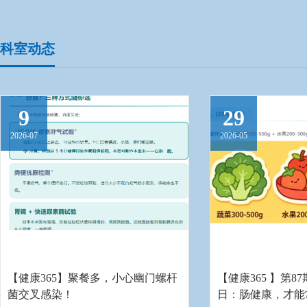
治疗、内镜下止血、息
肉切除、内镜下消化道
支架置入等微创治疗经
科室动态
验丰富。
9
29
2026-07
2026-05
【健康365】聚餐多，小心幽门螺杆
【健康365 】第
菌交叉感染！
日：肠健康，才能