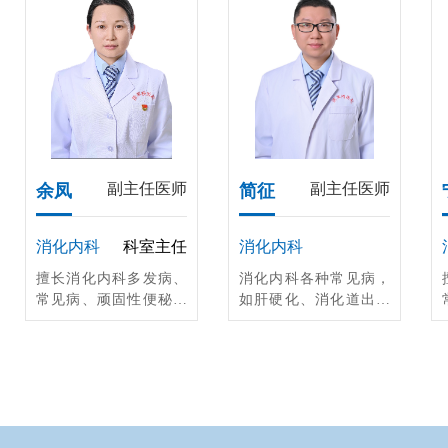
副主任医师
副主任医师
余凤
简征
消化内科
科室主任
消化内科
擅长消化内科多发病、
消化内科各种常见病，
常见病、顽固性便秘、
如肝硬化、消化道出血
各种肝病的诊治，以及
胃肠息肉、急性胰腺炎
消化道大出血、重症胰
等，特别是对重症急性
腺炎、肝衰竭等疑难危
胰腺炎有深入研究。
重疾病救治；在消化道
早癌筛查、内镜下早癌
治疗、内镜下内痔治
疗、内镜下急性阑尾炎