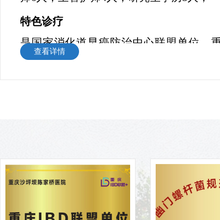
特色诊疗
是国家消化道早癌防治中心联盟单位、重
查看详情
单位、重庆市医学会消化分会幽门螺杆菌
螺旋杆菌规范化诊治门诊。年门诊近3万
2850人次。拥有奥林巴斯290主机，胃肠
胃镜），金山胶囊内镜等，常年开展无痛
查（胃肠早癌筛查）、肝脏脂肪含量测
查、直肠肛门测压、幽门螺旋杆菌检测仪
包括消化道早癌筛查，消化道ESD/EM
疗）、食管静脉曲张套扎治疗、内痔套扎
重症急性胰腺炎诊治、脂肪肝与减重的多