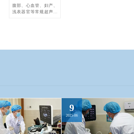
腹部、心血管、妇产、
浅表器官等常规超声以
及疑难病的诊断，中孕
期胎儿系统超声及胎儿
NT超声，特别在产科畸
形筛查方面积累了丰富
经验
9
2025-06