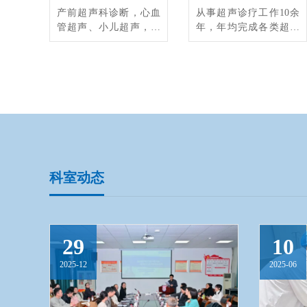
产前超声科诊断，心血
从事超声诊疗工作10余
管超声、小儿超声，超
年，年均完成各类超声
声造影，超声介入等技
诊疗及会诊超过1.2万
术。
例，熟悉各类超声检查
项目，特别擅长介入超
声、超声造影、小儿超
声、心脏超声、血管超
声、甲状腺超声，在腹
部超声、浅表超声、眼
眶超声、产前系统超声
及产科超声、肌骨超
声、肺超声、男科超声
科室动态
等超声领域有丰富经
验。
29
10
2025-12
2025-06