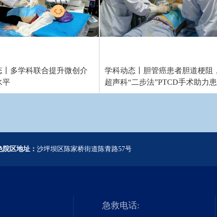
态丨多学科联合提升微创介
学科动态丨胆管癌患者胆道梗阻
水平
超声科“二步法”PTCD手术助力
转危为安
色院区地址：
沙坪坝区陈家桥街道陈青路57号
急救电话: